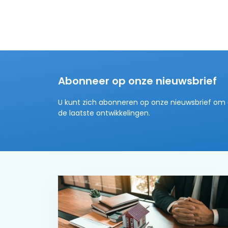
Abonneer op onze nieuwsbrief
U kunt zich abonneren op onze nieuwsbrief om 
de laatste ontwikkelingen.