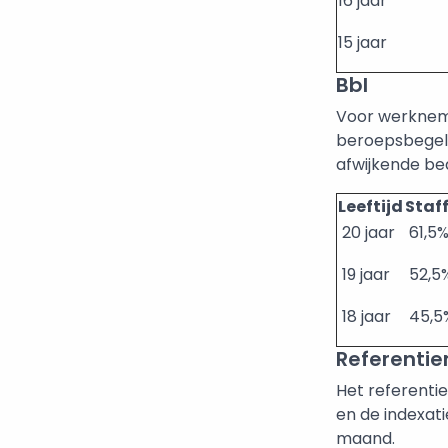
16 jaar
15 jaar
Bbl
Voor werkneme
beroepsbegelei
afwijkende be
Leeftijd
Staf
20 jaar
61,5
19 jaar
52,5
18 jaar
45,
Referenti
Het referenti
en de indexati
maand.