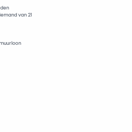
rden
r iemand van 21
mumuurloon