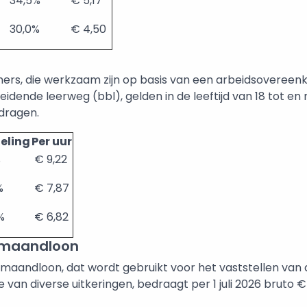
34,5%
€ 5,17
30,0%
€ 4,50
rs, die werkzaam zijn op basis van een arbeidsovereenk
dende leerweg (bbl), gelden in de leeftijd van 18 tot en 
dragen.
feling
Per uur
%
€ 9,22
%
€ 7,87
5%
€ 6,82
emaandloon
emaandloon, dat wordt gebruikt voor het vaststellen van
e van diverse uitkeringen, bedraagt per 1 juli 2026 bruto €