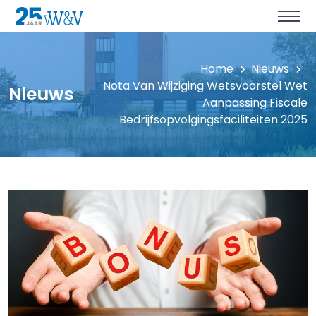
Home
Nieuws
Nota Van Wijziging Wetsvoorstel Wet
Nieuws
Aanpassing Fiscale
Bedrijfsopvolgingsfaciliteiten 2025