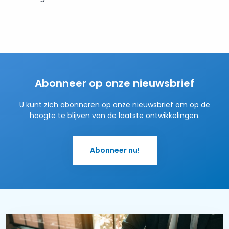
Abonneer op onze nieuwsbrief
U kunt zich abonneren op onze nieuwsbrief om op de
hoogte te blijven van de laatste ontwikkelingen.
Abonneer nu!